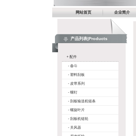
网站首页
企业简介
产品列表|Products
+
配件
-
畚斗
-
塑料刮板
-
皮带系列
-
螺钉
-
刮板输送机链条
-
螺旋叶片
-
刮板机链轮
-
关风器