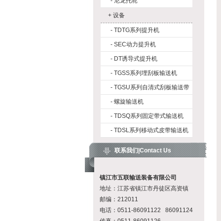
-
尼龙托轮
+
设备
-
TDTG系列提升机
-
SEC动力提升机
-
DT诱导式提升机
-
TGSS系列埋刮板输送机
-
TGSU系列自清式刮板输送带
-
螺旋输送机
-
TDSQ系列固定带式输送机
-
TDSL系列移动式皮带输送机
联系我们|Contact Us
镇江市五联输送装备有限公司
地址：江苏省镇江市丹徒区高资镇
邮编：212011
电话：0511-86091122 86091124