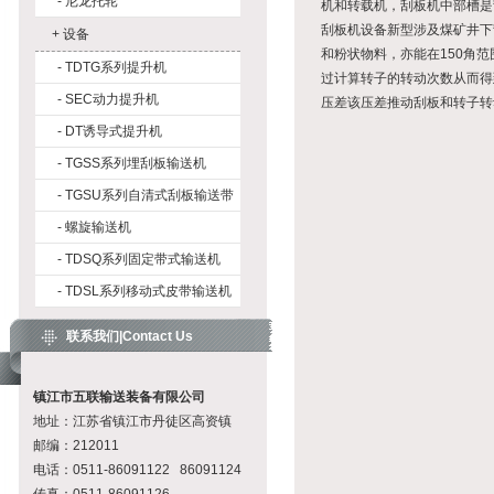
-
尼龙托轮
机和转载机，刮板机中部槽是
刮板机
设备新型涉及煤矿井下
+
设备
和粉状物料，亦能在150角
-
TDTG系列提升机
过计算转子的转动次数从而得
-
SEC动力提升机
压差该压差推动刮板和转子转
-
DT诱导式提升机
-
TGSS系列埋刮板输送机
-
TGSU系列自清式刮板输送带
-
螺旋输送机
-
TDSQ系列固定带式输送机
-
TDSL系列移动式皮带输送机
联系我们|Contact Us
镇江市五联输送装备有限公司
地址：江苏省镇江市丹徒区高资镇
邮编：212011
电话：0511-86091122 86091124