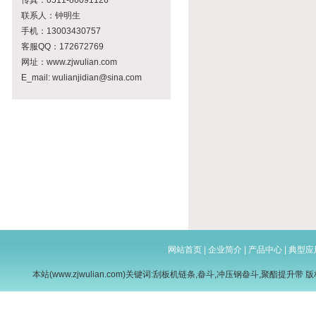
传真：0511-86091126
联系人：钟明生
手机：13003430757
客服QQ：172672769
网址：www.zjwulian.com
E_mail: wulianjidian@sina.com
网站首页
|
企业简介
|
产品中心
|
典型应
本站(www.zjwulian.com)关键词:
刮板机链条
,
畚斗
,
冲压钢畚斗
,
聚酯提升带
版