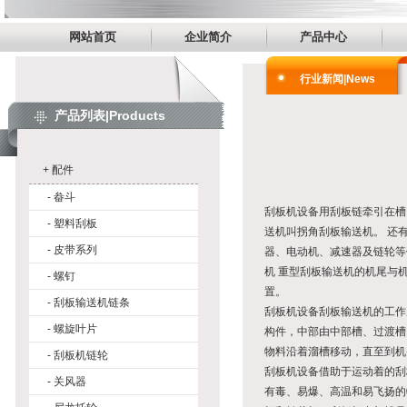
网站首页
企业简介
产品中心
行业新闻|News
产品列表|Products
+
配件
-
畚斗
刮板机
设备用刮板链牵引在槽
-
塑料刮板
送机叫拐角刮板输送机。 还
-
皮带系列
器、电动机、减速器及链轮等
机 重型刮板输送机的机尾与
-
螺钉
置。
-
刮板输送机链条
刮板机
设备刮板输送机的工作
-
螺旋叶片
构件，中部由中部槽、过渡槽
物料沿着溜槽移动，直至到机
-
刮板机链轮
刮板机
设备借助于运动着的刮
-
关风器
有毒、易爆、高温和易飞扬的